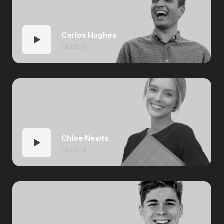
Carlos Hughes
Student
Chloe Newts
Student