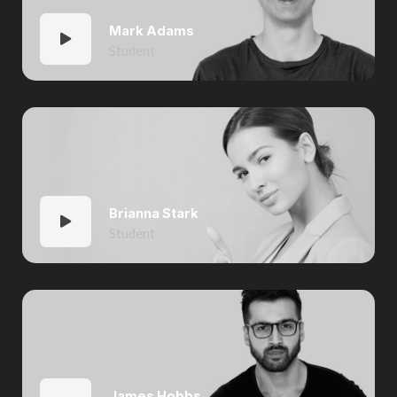
Mark Adams
Student
Brianna Stark
Student
James Hobbs